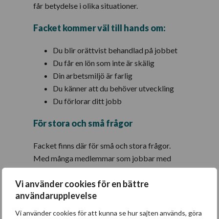
får betydelse i olika situationer.
Facket kommer väl till hands om:
Du blir orättvist behandlad på jobbet
Du får en lön som inte är skälig
Din arbetsmiljö är farlig
Du känner att du behöver utveckling
Du förlorar ditt jobb
För stora och små frågor
Facket finns där för små och stora frågor.
Med många medlemmar som jobbar med
utbildning på olika sätt är det lättare att
Vi använder cookies för en bättre
agera på ett starkt och effektivt vis. Du är en
användarupplevelse
av få på din arbetsplats. Men runtom i din
stad och i resten av landet finns det fler som
Vi använder cookies för att kunna se hur sajten används, göra