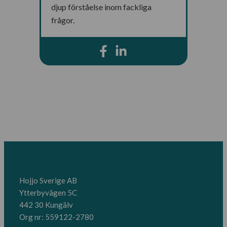
djup förståelse inom fackliga
frågor.
Hojjo Sverige AB
Ytterbyvägen 5C
442 30 Kungälv
Org nr: 559122-2780