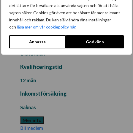
det lättare för besökare att använda sajten och för att hålla
Medlemsavgift
sajten säker. Cookies gör även att besökare får mer relevant
innehåll och reklam. Du kan själv ändra dina inställningar
39 – 990 kr/mån
och
läsa mer om vår cookiepolicy här
.
A-kassa
Anpassa
Godkänn
145 kr/mån
Kvalificeringstid
12 mån
Inkomstförsäkring
Saknas
Mer info
Bli medlem