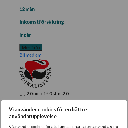
12 mån
Inkomstförsäkring
Ingår
Mer info
Bli medlem
2.0 out of 5.0 stars
2.0
Ett fackförbund för arbetare
Vi använder cookies för en bättre
Har ingen egen a-kassa
användarupplevelse
Krånglig hemsida
Vi använder cookies för att kunna se hur sajten används, göra
Dåliga förmåner