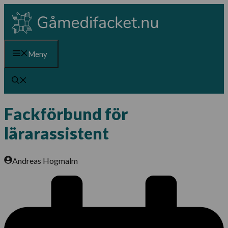
Hoppa
till
innehåll
Meny
Fackförbund för
lärarassistent
Andreas Hogmalm