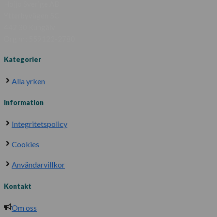
Hojjo Sverige AB
Ytterbyvägen 5C
442 30 Kungälv
Org nr: 559122-2780
Kategorier
Alla yrken
Information
Integritetspolicy
Cookies
Användarvillkor
Kontakt
Om oss