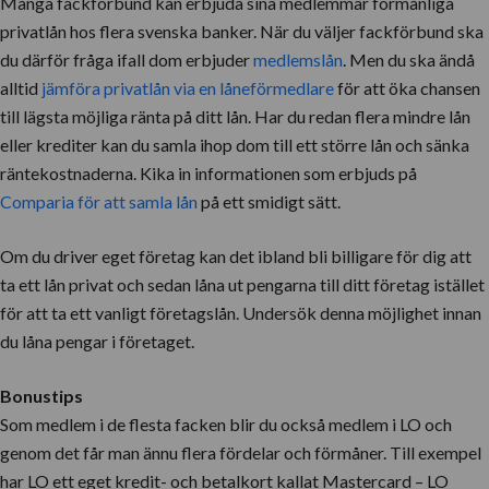
Många fackförbund kan erbjuda sina medlemmar förmånliga
privatlån hos flera svenska banker. När du väljer fackförbund ska
du därför fråga ifall dom erbjuder
medlemslån
. Men du ska ändå
alltid
jämföra privatlån via en låneförmedlare
för att öka chansen
till lägsta möjliga ränta på ditt lån. Har du redan flera mindre lån
eller krediter kan du samla ihop dom till ett större lån och sänka
räntekostnaderna. Kika in informationen som erbjuds på
Comparia för att samla lån
på ett smidigt sätt.
Om du driver eget företag kan det ibland bli billigare för dig att
ta ett lån privat och sedan låna ut pengarna till ditt företag istället
för att ta ett vanligt företagslån. Undersök denna möjlighet innan
du låna pengar i företaget.
Bonustips
Som medlem i de flesta facken blir du också medlem i LO och
genom det får man ännu flera fördelar och förmåner. Till exempel
har LO ett eget kredit- och betalkort kallat Mastercard – LO