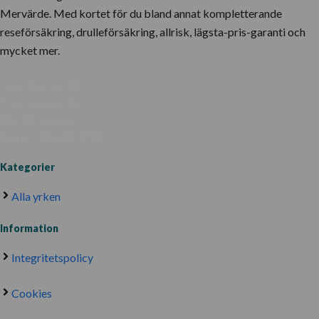
Mervärde. Med kortet för du bland annat kompletterande
reseförsäkring, drulleförsäkring, allrisk, lägsta-pris-garanti och
mycket mer.
Hojjo Sverige AB
Ytterbyvägen 5C
442 30 Kungälv
Org nr: 559122-2780
Kategorier
Alla yrken
Information
Integritetspolicy
Cookies