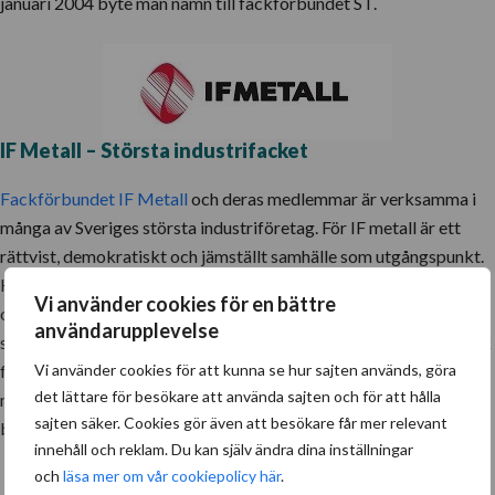
januari 2004 byte man namn till fackförbundet ST.
IF Metall – Största industrifacket
Fackförbundet IF Metall
och deras medlemmar är verksamma i
många av Sveriges största industriföretag. För IF metall är ett
rättvist, demokratiskt och jämställt samhälle som utgångspunkt.
Kollektivavtal är centralt i IF Metalls arbete för sina medlemmar
Vi använder cookies för en bättre
och ingen som är fackligt ansluten skall ha sämre villkor än vad
användarupplevelse
som finns överenskommet i kollektivavtalen. IF Metall är en stark
facklig organisation med ursprung i industrifacket och
Vi använder cookies för att kunna se hur sajten används, göra
det lättare för besökare att använda sajten och för att hålla
metallindustriarbetarförbundet som båda har en lång och
sajten säker. Cookies gör även att besökare får mer relevant
betydande historia för de arbetsvillkoren vi har i Sverige idag.
innehåll och reklam. Du kan själv ändra dina inställningar
och
läsa mer om vår cookiepolicy här
.