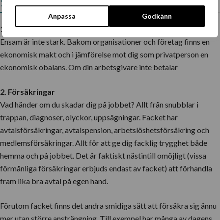
12 anledningar att gå med i facket
Anpassa
Godkänn
1. Din försäkring och arbetstrygghet
Ensam är inte stark. Bakom organisationer och företag finns en
ekonomisk makt och i jämförelse mot dig som privatperson en
ekonomisk obalans. Om din arbetsgivare inte betalar
2. Försäkringar
Vad händer om du skadar dig på jobbet? Allt från snubblar i
trappan, diagnoser, olyckor, uppsägningar. Facket har
avtalsförsäkringar, avtalspension, arbetslöshetsförsäkring och
medlemsförsäkringar. Allt för att ge dig facklig trygghet både
hemma och på jobbet. Det är faktiskt nästintill omöjligt (vissa
förmånliga försäkringar erbjuds endast av facket) att förhandla
fram lika bra avtal på egen hand.
Förutom facket finns det andra smidiga sätt att försäkra sig ännu
mer utan större ansträngning. Till exempel har många av dagens