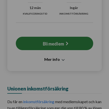
12 mån
Ingår
KVALIFICERINGSTID
INKOMSTFÖRSÄKRING
Bli medlem
Mer info
Unionen inkomstförsäkring
Du får en
inkomstförsäkring
med medlemskapet och kan
ta en tilläggsförsäkring som ger dig upp till 80 % av lönen