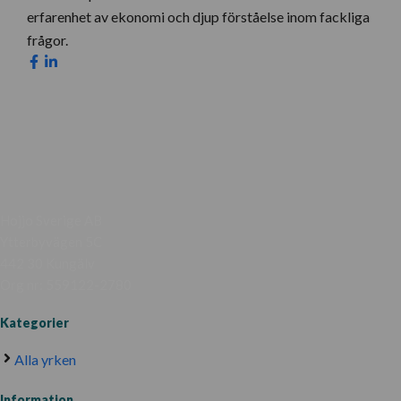
erfarenhet av ekonomi och djup förståelse inom fackliga
frågor.
Hojjo Sverige AB
Ytterbyvägen 5C
442 30 Kungälv
Org nr: 559122-2780
Kategorier
Alla yrken
Information