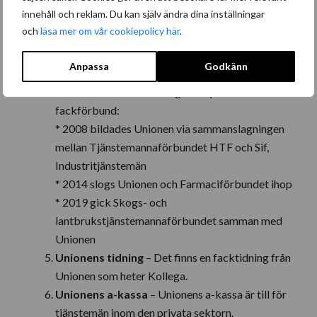
innehåll och reklam. Du kan själv ändra dina inställningar
Många medlemmar
och
läsa mer om vår cookiepolicy här
.
Ombudsmän
Över hela Sverige och utomlands
Anpassa
Godkänn
Hopslagningar med andra förbund
– Under
senare år har Unionen slagits ihop med andra
fackförbund:
* 2008 bildades Unionen via sammanslagningen
mellan Tjänstemannaförbundet HTF och Sif,
Industritjänstemän
* 2014 slogs Unionen och Farmaciförbundet ihop
* 2019 gick Skogs- och
lantbrukstjänstemannaförbundet samman med
Unionen
Unionens tidning
– Det finns en facktidning från
Unionen som heter Kollega.
Unionens a-kassa
– Unionens a-kassa är till för
tjänstemän inom den privata sektorn.