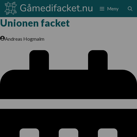
Hoppa
Meny
till
innehåll
Unionen facket
Andreas Hogmalm