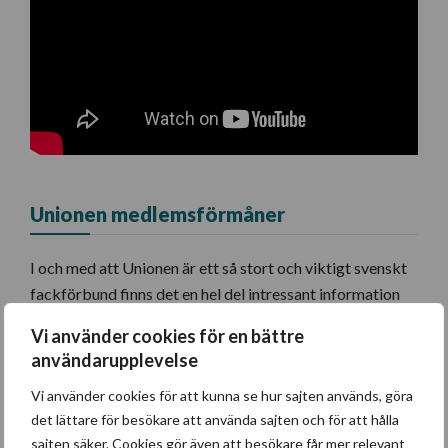
Unionen medlemsförmåner
I och med att Unionen är ett så stort och viktigt svenskt
fackförbund finns det en hel del intressant information
att ta del av. Det här är information som kan vara av stort
Vi använder cookies för en bättre
intresse både för dig som just nu försöker välja ett
användarupplevelse
fackförbund och för dig som redan är medlem i Unionen.
Vi använder cookies för att kunna se hur sajten används, göra
Här nedanför kan du hitta de medlemsförmåner du får
det lättare för besökare att använda sajten och för att hålla
som medlem i Unionen.
sajten säker. Cookies gör även att besökare får mer relevant