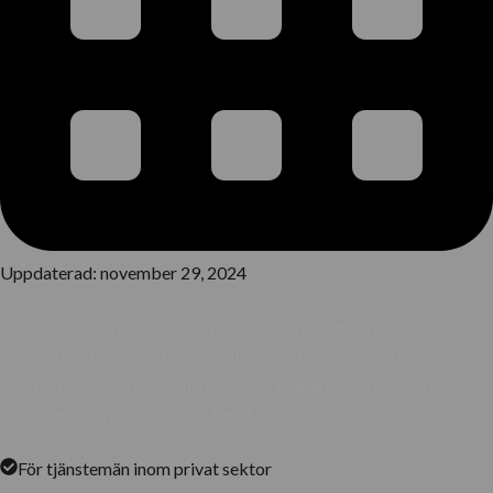
Uppdaterad:
november 29, 2024
Unionen är Sveriges största fackförbund inom den privata
sektorn med över 700 000 medlemmar. Unionen är ett
fackförbund för tjänstemän, egenföretagare, chefer och du som
är student kan givetvis också ansluta dig.
För tjänstemän inom privat sektor