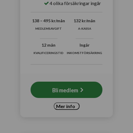
4 olika försäkringar ingår
138 – 495 kr/mån
132 kr/mån
MEDLEMSAVGIFT
A-KASSA
12 mån
Ingår
KVALIFICERINGSTID
INKOMSTFÖRSÄKRING
Bli medlem
Mer info