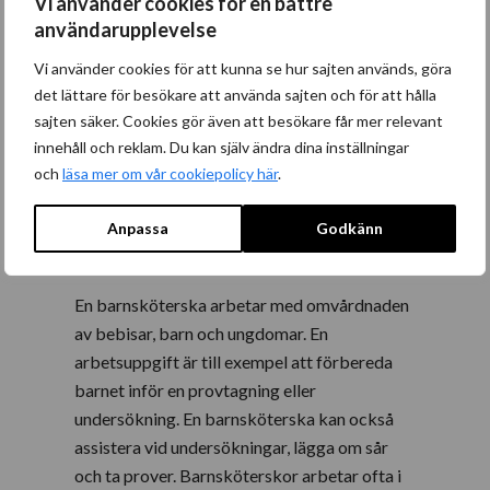
Vi använder cookies för en bättre
användarupplevelse
Vi använder cookies för att kunna se hur sajten används, göra
det lättare för besökare att använda sajten och för att hålla
sajten säker. Cookies gör även att besökare får mer relevant
Bli medlem
innehåll och reklam. Du kan själv ändra dina inställningar
och
läsa mer om vår cookiepolicy här
.
Mer info
Anpassa
Godkänn
En barnsköterska arbetar med omvårdnaden
av bebisar, barn och ungdomar. En
arbetsuppgift är till exempel att förbereda
barnet inför en provtagning eller
undersökning. En barnsköterska kan också
assistera vid undersökningar, lägga om sår
och ta prover. Barnsköterskor arbetar ofta i