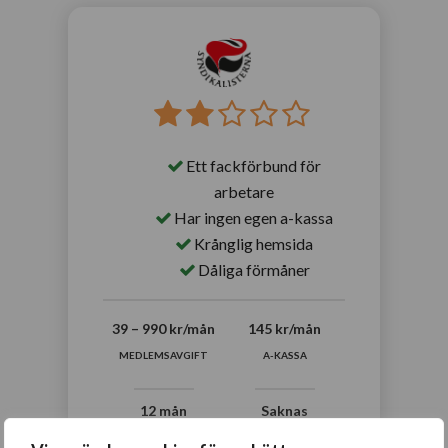
Ett fackförbund för
arbetare
Har ingen egen a-kassa
Krånglig hemsida
Dåliga förmåner
39 – 990 kr/mån
145 kr/mån
MEDLEMSAVGIFT
A-KASSA
12 mån
Saknas
KVALIFICERINGSTID
INKOMSTFÖRSÄKRING