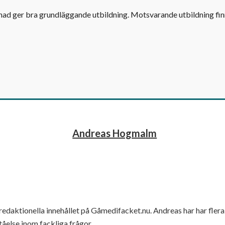
d ger bra grundläggande utbildning. Motsvarande utbildning fin
Andreas Hogmalm
 redaktionella innehållet på Gåmedifacket.nu. Andreas har har flera
åelse inom fackliga frågor.