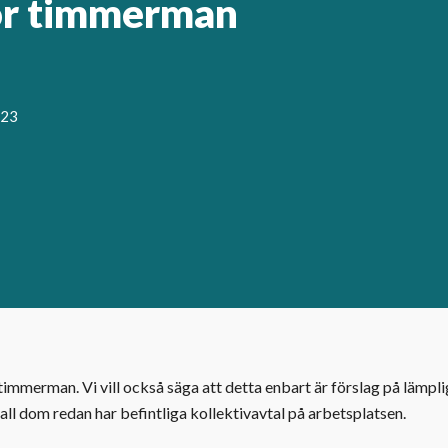
ör timmerman
023
timmerman. Vi vill också säga att detta enbart är förslag på lämpl
ll dom redan har befintliga kollektivavtal på arbetsplatsen.