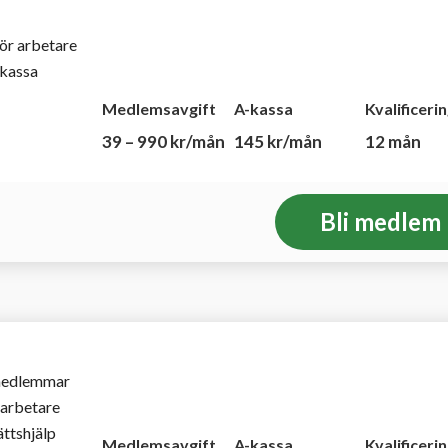
ör arbetare
-kassa
Medlemsavgift
A-kassa
Kvalificeri
39 – 990 kr/mån
145 kr/mån
12 mån
Bli medlem
 medlemmar
sarbetare
ättshjälp
Medlemsavgift
A-kassa
Kvalificeri