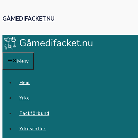
Hoppa
till
GÅMEDIFACKET.NU
innehåll
Meny
Hem
Yrke
Fackförbund
Yrkesroller