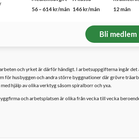
r
56 – 614 kr/mån
146 kr/mån
12 mån
Bli medlem
beten och yrket är därför händigt. I arbetsuppgifterna ingår det 
 fram för husbyggen och andra större byggnationer där grövre träarb
med hjälp av olika verktyg såsom spiralborr och yxa.
gfirma och arbetsplatsen är olika från vecka till vecka beroend