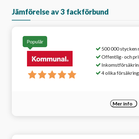
Jämförelse av 3 fackförbund
Populär
500 000 stycken
Offentlig- och pr
Inkomstförsäkrin
4 olika försäkring
Mer info