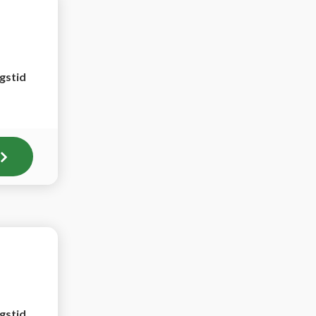
ngstid
ngstid