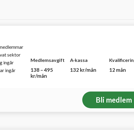
 medlemmar
ivat sektor
Medlemsavgift
A-kassa
Kvalificeri
g ingår
138 – 495
132 kr/mån
12 mån
ar ingår
kr/mån
Bli medlem