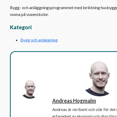
Bygg- och anläggningsprogrammet med inriktning husbyggna
vuxna på vuxenskolor.
Kategori
Bygg och anläggning
Andreas Hogmalm
Andreas är skribent och står för det
erfarenhet av ekonomi och djup först