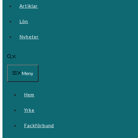
Artiklar
Lön
Nyheter
Meny
Hem
Yrke
Fackförbund