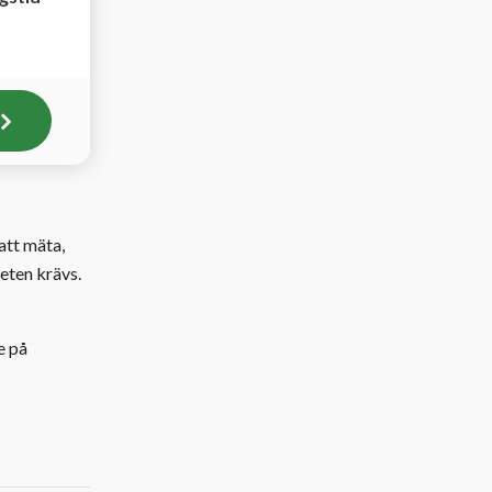
att mäta,
eten krävs.
e på