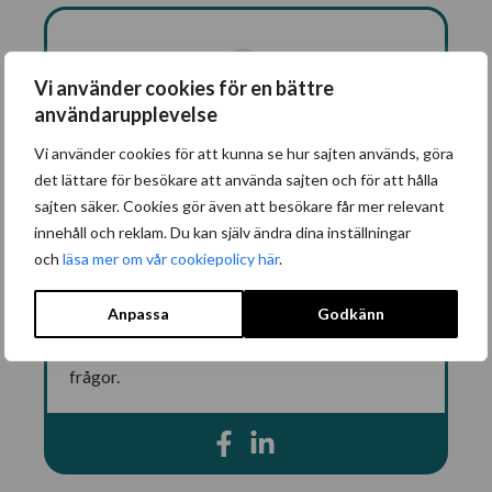
Vi använder cookies för en bättre
användarupplevelse
Vi använder cookies för att kunna se hur sajten används, göra
det lättare för besökare att använda sajten och för att hålla
sajten säker. Cookies gör även att besökare får mer relevant
Andreas Hogmalm
innehåll och reklam. Du kan själv ändra dina inställningar
och
läsa mer om vår cookiepolicy här
.
Andreas är skribent och står för det
redaktionella innehållet på Gåmedifacket.nu.
Anpassa
Godkänn
Andreas har har flera års erfarenhet av
ekonomi och djup förståelse inom fackliga
frågor.