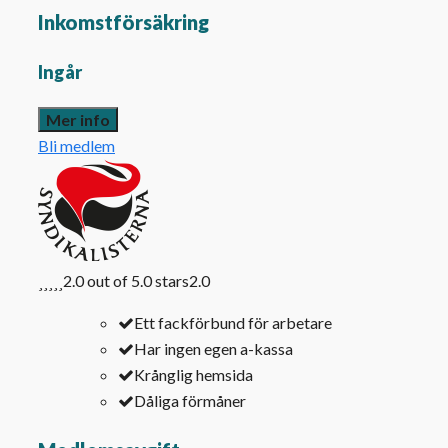
Inkomstförsäkring
Ingår
Mer info
Bli medlem
2.0 out of 5.0 stars
2.0
Ett fackförbund för arbetare
Har ingen egen a-kassa
Krånglig hemsida
Dåliga förmåner