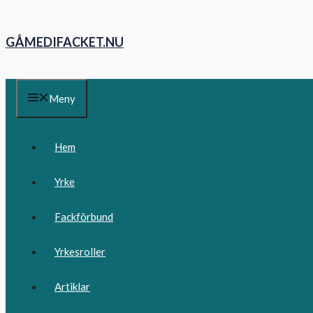
Hoppa
till
GÅMEDIFACKET.NU
innehåll
Meny
Hem
Yrke
Fackförbund
Yrkesroller
Artiklar