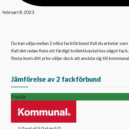
februari 8, 2023
Du kan välja mellan 2 olika fackförbund ifall du arbetar som tr
ifall det redan finns ett färdigt kollektivavtal hos något 
flesta inom ditt yrke väljer dock att ansluta sig till kommunal
Jämförelse av 2 fackförbund
Populär
5.0 out of 5.0 stars
5.0