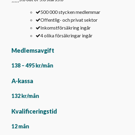
500 000 stycken medlemmar
Offentlig- och privat sektor
Inkomstförsäkring ingår
4 olika försäkringar ingår
Medlemsavgift
138 – 495 kr/mån
A-kassa
132 kr/mån
Kvalificeringstid
12 mån