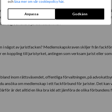
och
läsa mer om vår cookiepolicy här
.
am sällan stark. Tvärtom är det i det gemensamma stödet du kan hä
Anpassa
Godkänn
m eller när du helt enkelt ska löneförhandla med chefen? Fackmedl
llan dig och andra juristmedlemmar.
em i något av juristfacken? Medlemskapskraven skiljer från fackf
r en koppling till juristyrket, antingen som verksam jurist eller s
ibland inom rättsväsendet, offentliga förvaltningen, på advokatb
kan du ansöka om medlemskap i ett fackförbund för jurister. Det kan 
Därför är det alltid en lika bra idé att jämföra de olika förbundens