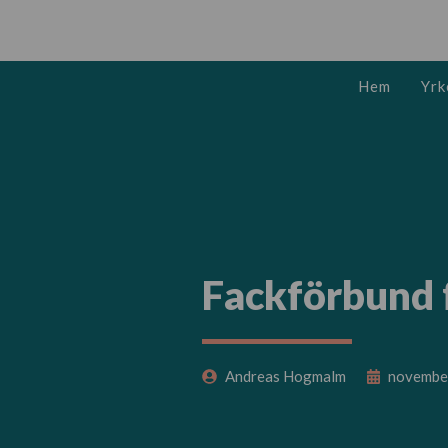
Hoppa
till
innehåll
Hem
Yrk
Fackförbund f
Andreas Hogmalm
novembe