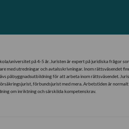
skola/universitet på 4-5 år. Juristen är expert på juridiska frågor s
ivare med utredningar och avtalsskrivningar. Inom rättsväsendet fi
ävs påbyggnadsutbildning för att arbeta inom rättsväsendet. Juris
t, försäkringsjurist, förbundsjurist med mera. Arbetstiden är norm
dning om inriktning och särskilda kompetenskrav.