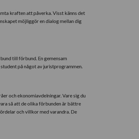
mta kraften att påverka. Visst känns det
emskapet möjliggör en dialog mellan dig
örbund till förbund. En gemensam
om student på något av juristprogrammen.
yråer och ekonomiavdelningar. Vare sig du
vara så att de olika förbunden är bättre
 fördelar och villkor med varandra. De