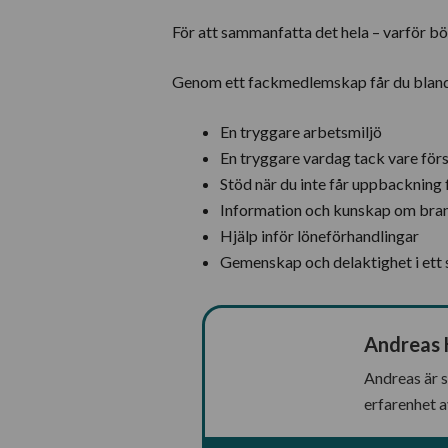
För att sammanfatta det hela – varför bör
Genom ett fackmedlemskap får du blan
En tryggare arbetsmiljö
En tryggare vardag tack vare för
Stöd när du inte får uppbackning f
Information och kunskap om bra
Hjälp inför löneförhandlingar
Gemenskap och delaktighet i ett st
Andreas
Andreas är s
erfarenhet a