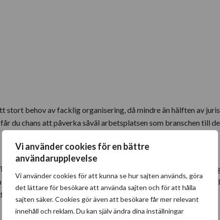
stort behov av facklig organisering, då mindre än hälften av jurist
år du chans att påverka såväl arbetsplatsen som branschen till de
Vi använder cookies för en bättre
användarupplevelse
 inflytande. Tack vare medlemskapet kan du exempelvis få försäkr
Vi använder cookies för att kunna se hur sajten används, göra
ationen inte blir som du tänkt dig. Fackförbunden brukar vidare erb
det lättare för besökare att använda sajten och för att hålla
 vet vilken lön du bör ha i förhållande till dina kollegor.
sajten säker. Cookies gör även att besökare får mer relevant
innehåll och reklam. Du kan själv ändra dina inställningar