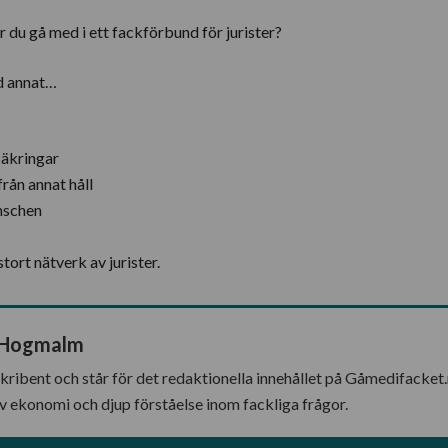
 du gå med i ett fackförbund för jurister?
d annat…
säkringar
rån annat håll
nschen
ort nätverk av jurister.
 Hogmalm
kribent och står för det redaktionella innehållet på Gåmedifacket.n
v ekonomi och djup förståelse inom fackliga frågor.