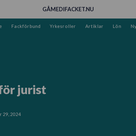
GÅMEDIFACKET.NU
e
Fackförbund
Yrkesroller
Artiklar
Lön
Ny
ör jurist
r 29, 2024