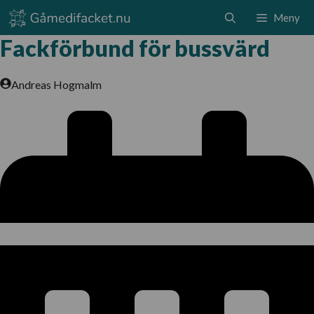
Hoppa
Meny
till
Fackförbund för bussvärd
innehåll
Andreas Hogmalm