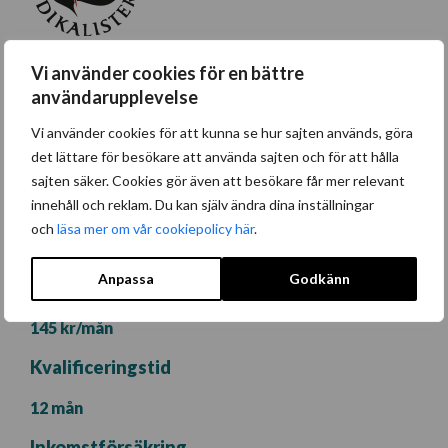
2.0 out of 5.0 stars
2.0
Vi använder cookies för en bättre
Ett fackförbund för arbetare
användarupplevelse
Har ingen egen a-kassa
Vi använder cookies för att kunna se hur sajten används, göra
Krånglig hemsida
det lättare för besökare att använda sajten och för att hålla
Dåliga förmåner
sajten säker. Cookies gör även att besökare får mer relevant
innehåll och reklam. Du kan själv ändra dina inställningar
Medlemsavgift
och
läsa mer om vår cookiepolicy här
.
39 – 990 kr/mån
Anpassa
Godkänn
A-kassa
145 kr/mån
Kvalificeringstid
12 mån
Inkomstförsäkring