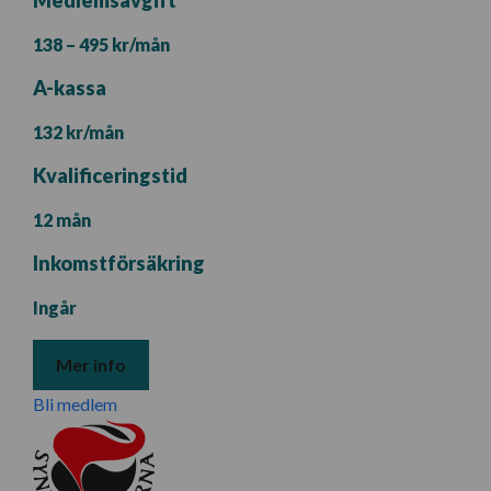
Medlemsavgift
138 – 495 kr/mån
A-kassa
132 kr/mån
Kvalificeringstid
12 mån
Inkomstförsäkring
Ingår
Mer info
Bli medlem