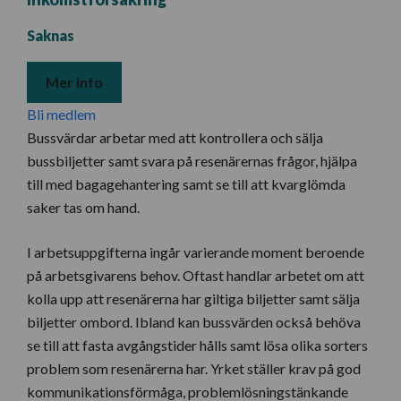
Saknas
Mer info
Bli medlem
Bussvärdar arbetar med att kontrollera och sälja
bussbiljetter samt svara på resenärernas frågor, hjälpa
till med bagagehantering samt se till att kvarglömda
saker tas om hand.
I arbetsuppgifterna ingår varierande moment beroende
på arbetsgivarens behov. Oftast handlar arbetet om att
kolla upp att resenärerna har giltiga biljetter samt sälja
biljetter ombord. Ibland kan bussvärden också behöva
se till att fasta avgångstider hålls samt lösa olika sorters
problem som resenärerna har. Yrket ställer krav på god
kommunikationsförmåga, problemlösningstänkande