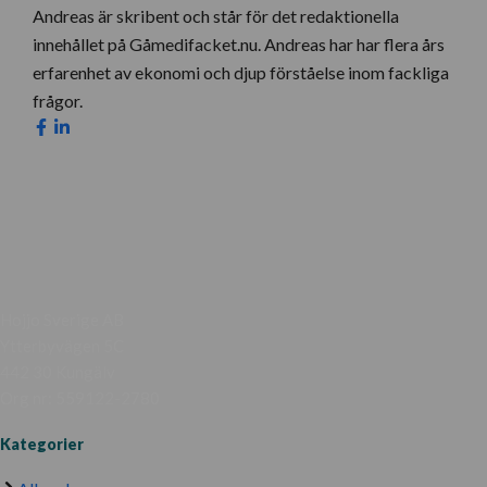
Andreas är skribent och står för det redaktionella
innehållet på Gåmedifacket.nu. Andreas har har flera års
erfarenhet av ekonomi och djup förståelse inom fackliga
frågor.
Hojjo Sverige AB
Ytterbyvägen 5C
442 30 Kungälv
Org nr: 559122-2780
Kategorier