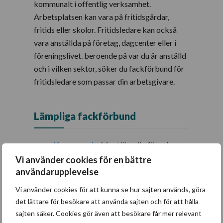
kommunalt i offentlig verksamhet.
Arbetsplatsen kan vara på fritidsgårdar,
fritids eller skolor. Fritidsledare kan också
vara anställda på företag, dagcenter eller i
föreningslivet. beroende på var du är anställd
och i vilken sektor, söker du fackförbund för
fritidsledare som passar din arbetsgivare.
Lämpliga fackförbund
Kommunal
– Mest lämplig för yrket
Syndikalisterna
Vi använder cookies för en bättre
användarupplevelse
Vi använder cookies för att kunna se hur sajten används, göra
det lättare för besökare att använda sajten och för att hålla
sajten säker. Cookies gör även att besökare får mer relevant