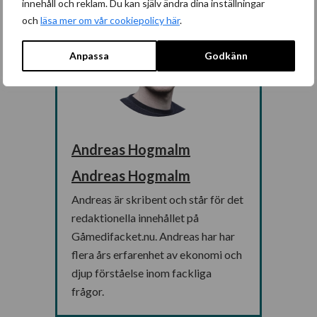
innehåll och reklam. Du kan själv ändra dina inställningar
och
läsa mer om vår cookiepolicy här
.
Anpassa
Godkänn
Andreas Hogmalm
Andreas Hogmalm
Andreas är skribent och står för det
redaktionella innehållet på
Gåmedifacket.nu. Andreas har har
flera års erfarenhet av ekonomi och
djup förståelse inom fackliga
frågor.