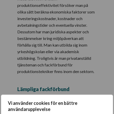
produktionseffektivitet försöker man på
olika sätt beräkna ekonomiska faktorer som
investeringskostnader, kostnader och
avbetalningstider och eventuella vinster.
Dessutom har man juridiska aspekter och
bestämmelser kring miljöpåverkan att
förhålla sig till. Man kan utbilda sig inom
yrkeshögskolan eller via akademisk
utbildning. Troligtvis är man privatanställd
tjänsteman och fackförbund för
produktionstekniker finns inom den sektorn.
Lämpliga fackförbund
Vi använder cookies för en bättre
Unionen.se
(Populärast)
användarupplevelse
IF Metall