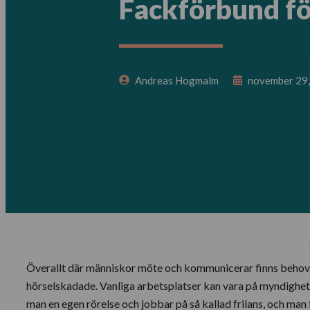
Fackförbund fö
Andreas Hogmalm
november 29
Överallt där människor möte och kommunicerar finns behov av
hörselskadade. Vanliga arbetsplatser kan vara på myndigheter,
man en egen rörelse och jobbar på så kallad frilans, och man