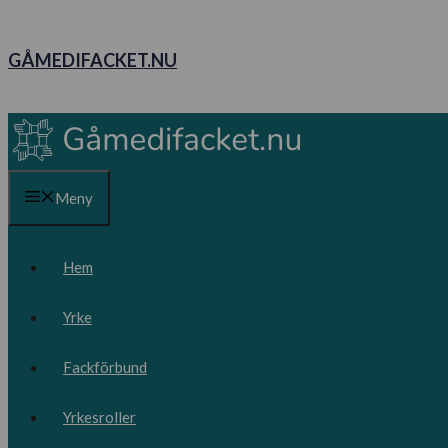
Hoppa
till
GÅMEDIFACKET.NU
innehåll
Meny
Hem
Yrke
Fackförbund
Yrkesroller