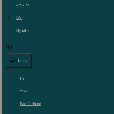
Artiklar
Lön
Nyheter
Meny
Hem
Yrke
Fackförbund