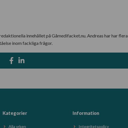
 redaktionella innehållet på Gåmedifacket.nu. Andreas har har flera
åelse inom fackliga frågor.
Kategorier
Information
Alla yrken
Integritetspolicy